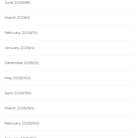
June 2026
(68)
March 2026
(1)
February 2026
(10)
January 2026
(4)
December 2025
(12)
May 2025
(102)
April 2025
(150)
March 2025
(150)
February 2025
(120)