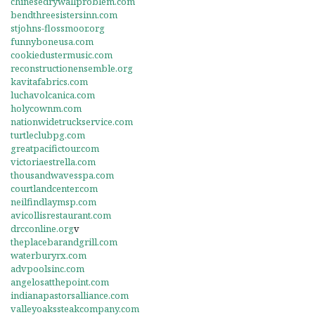
chinesedrywallproblem.com
bendthreesistersinn.com
stjohns-flossmoor.org
funnyboneusa.com
cookiedustermusic.com
reconstructionensemble.org
kavitafabrics.com
luchavolcanica.com
holycownm.com
nationwidetruckservice.com
turtleclubpg.com
greatpacifictour.com
victoriaestrella.com
thousandwavesspa.com
courtlandcenter.com
neilfindlaymsp.com
avicollisrestaurant.com
drcconline.org
v
theplacebarandgrill.com
waterburyrx.com
advpoolsinc.com
angelosatthepoint.com
indianapastorsalliance.com
valleyoakssteakcompany.com