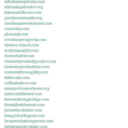
infinitasymphonia.com
africanlegalcentre.org
katsusushihouse.com
greelycommunity.org
ruedumainerestaurant.com
rosetzsky.com
glonojad.com
revistanuevagrecia.com
stjames-church.com
scotty2naughty.com
doreeshafrir.com
charmcitycomedyproject.com
beawareproductions.com
contextdrivenagility.com
ibikeoulu.com
coffinshakers.com
stmaryofczestochowa.org
justicejudifrench.com
thewanderingbridge.com
themalleablemom.com
kennethcoletime.com
hungryburlington.com
brunswickatlongstown.com
tartinemaplecuisine.com