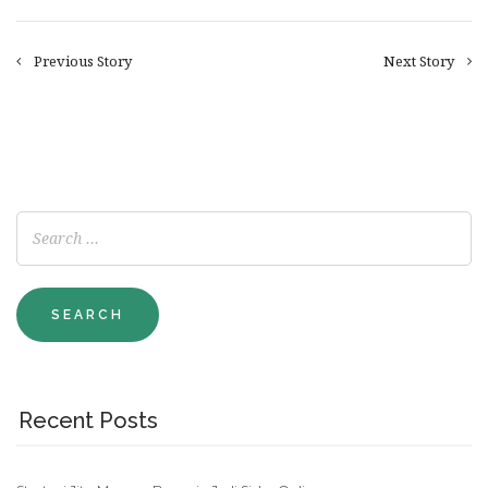
Previous Story
Next Story
Recent Posts