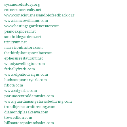
sycamorehistory.org
cornerstonerealty.net
www.consciousnessandbiofeedback.org
www.iamzowilliams.com
www.hastingsgardencenter.com
pianoexplorer.net
southsidegardens.net
trinityum.net
mazzicontractors.com
thethirdplacesportsbar.com
ephesusrestaurant.net
woodyswellington.com
fatbellyfreds.com
www.elpatiodesigns.com
hudsonquarteryork.com
fibota.com
www.cdgerba.com
parunocentraldemusica.com
www.guardianangelassistedliving.com
trondhjemsturnforening.com
diamondplazakenya.com
tbwredlion.com
billsautorepairandsales.com