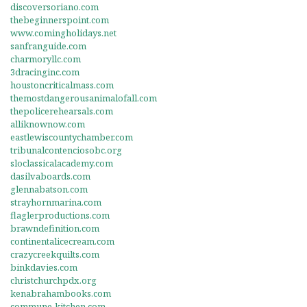
discoversoriano.com
thebeginnerspoint.com
www.comingholidays.net
sanfranguide.com
charmoryllc.com
3dracinginc.com
houstoncriticalmass.com
themostdangerousanimalofall.com
thepolicerehearsals.com
alliknownow.com
eastlewiscountychamber.com
tribunalcontenciosobc.org
sloclassicalacademy.com
dasilvaboards.com
glennabatson.com
strayhornmarina.com
flaglerproductions.com
brawndefinition.com
continentalicecream.com
crazycreekquilts.com
binkdavies.com
christchurchpdx.org
kenabrahambooks.com
commune-kitchen.com