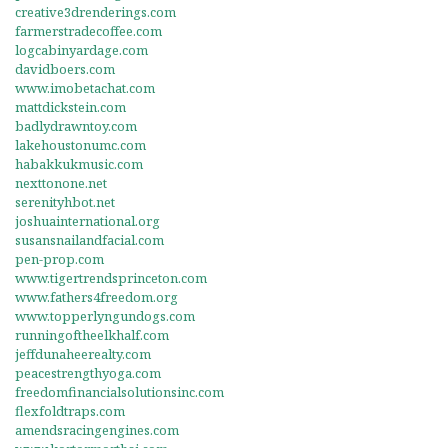
creative3drenderings.com
farmerstradecoffee.com
logcabinyardage.com
davidboers.com
www.imobetachat.com
mattdickstein.com
badlydrawntoy.com
lakehoustonumc.com
habakkukmusic.com
nexttonone.net
serenityhbot.net
joshuainternational.org
susansnailandfacial.com
pen-prop.com
www.tigertrendsprinceton.com
www.fathers4freedom.org
www.topperlyngundogs.com
runningoftheelkhalf.com
jeffdunaheerealty.com
peacestrengthyoga.com
freedomfinancialsolutionsinc.com
flexfoldtraps.com
amendsracingengines.com