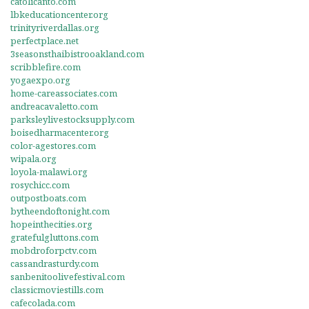
catolicanto.com
lbkeducationcenter.org
trinityriverdallas.org
perfectplace.net
3seasonsthaibistrooakland.com
scribblefire.com
yogaexpo.org
home-careassociates.com
andreacavaletto.com
parksleylivestocksupply.com
boisedharmacenter.org
color-agestores.com
wipala.org
loyola-malawi.org
rosychicc.com
outpostboats.com
bytheendoftonight.com
hopeinthecities.org
gratefulgluttons.com
mobdroforpctv.com
cassandrasturdy.com
sanbenitoolivefestival.com
classicmoviestills.com
cafecolada.com