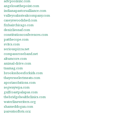
advpoolsinc.com
angelosatthepoint.com
indianapastorsalliance.com
valleyoakssteakcompany.com
caseyswoodshed.com
fixhairchicago.com
denizliesnaf.com
constitutionconferences.com
patthecope.com
svitcs.com
seriouspizza.net
compassroseband.net
altumcore.com
animal-drive.com
tnamag.com
brooksshoesforkids.com
thayersselectmeats.com
aporiasolutions.com
segwaywpa.com
gulfcoastpalapas.com
thebridgehealthclinics.com
waterlinewriters.org
shameddogan.com
parentsoftots.org