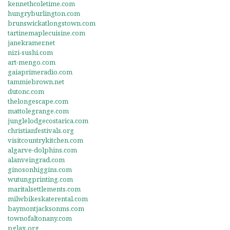
kennethcoletime.com
hungryburlington.com
brunswickatlongstown.com
tartinemaplecuisine.com
janekramer.net
nizi-sushi.com
art-mengo.com
gaiaprimeradio.com
tammiebrown.net
dutonc.com
thelongescape.com
mattolegrange.com
junglelodgecostarica.com
christianfestivals.org
visitcountrykitchen.com
algarve-dolphins.com
alanveingrad.com
ginosonhiggins.com
wutungprinting.com
maritalsettlements.com
milwbikeskaterental.com
baymontjacksonms.com
townofaltonany.com
pglax.org