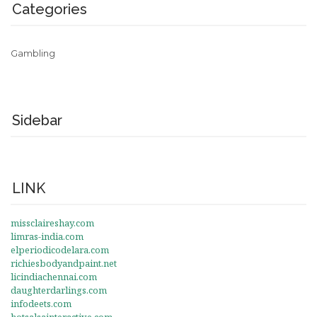
Categories
Gambling
Sidebar
LINK
missclaireshay.com
limras-india.com
elperiodicodelara.com
richiesbodyandpaint.net
licindiachennai.com
daughterdarlings.com
infodeets.com
hotsalsainteractive.com