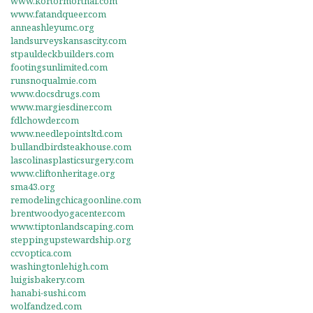
www.kortormorthai.com
www.fatandqueer.com
anneashleyumc.org
landsurveyskansascity.com
stpauldeckbuilders.com
footingsunlimited.com
runsnoqualmie.com
www.docsdrugs.com
www.margiesdiner.com
fdlchowder.com
www.needlepointsltd.com
bullandbirdsteakhouse.com
lascolinasplasticsurgery.com
www.cliftonheritage.org
sma43.org
remodelingchicagoonline.com
brentwoodyogacenter.com
www.tiptonlandscaping.com
steppingupstewardship.org
ccvoptica.com
washingtonlehigh.com
luigisbakery.com
hanabi-sushi.com
wolfandzed.com