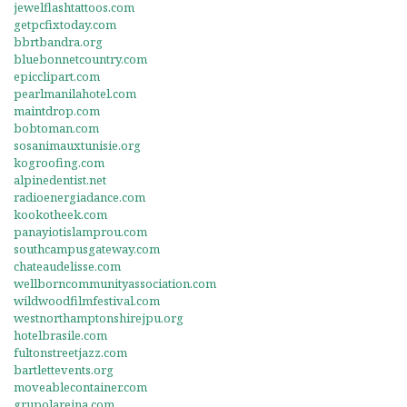
jewelflashtattoos.com
getpcfixtoday.com
bbrtbandra.org
bluebonnetcountry.com
epicclipart.com
pearlmanilahotel.com
maintdrop.com
bobtoman.com
sosanimauxtunisie.org
kogroofing.com
alpinedentist.net
radioenergiadance.com
kookotheek.com
panayiotislamprou.com
southcampusgateway.com
chateaudelisse.com
wellborncommunityassociation.com
wildwoodfilmfestival.com
westnorthamptonshirejpu.org
hotelbrasile.com
fultonstreetjazz.com
bartlettevents.org
moveablecontainer.com
grupolareina.com