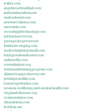
w4btx.com
angelstouchnaillash.com
kabbalahacademy.net
smilondental.com
newstarcollision.com
sasrentals.com
secondsighttechnology.com
michaelsarver.com
greengeckogrocer.com
hlathome-staging.com
wokteriyakitargetmall.com
lexingtondentalcenter.com
sydneyellis.com
crowndialysis.org
restauranttrainingprogram.com
allamericanpoolservice.net
jewishpenicillin.com
tomsavagestudios.com
womens-wellbeing-and-mental-health.com
virginiafolkmusic.org
ovationsdance.com
ribandrhein.com
kolekcje.net