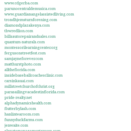
www.cdgerba.com
parunocentraldemusica.com
www.guardianangelassistedliving.com
trondhjemsturnforening.com
diamondplazakenya.com
tbwredlion.com
billsautorepairandsales.com
quantum-naturals.com
montessorilearningcenter.org
fergusonstreetfest.com
samjayneforever.com
matthurstphoto.com
alltheflorida.com
insidebaseballcoachesclinic.com
carsinkauai.com
millstreetchurchofchrist.org
parasailingvacadestinflorida.com
pride-realty.net
alphadynamicshealth.com
flutterbylash.com
hanlintearoom.com
funnyduckfarms.com
jenwaite.com
elevatemanagementgroup.com