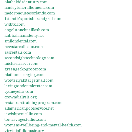
olathekidsdentistry.com
hanleyfuneralhomeinc.com
mejorpaquetesorlando.com
1stand10sportsbarandgrill.com
w4btx.com
angelstouchnaillash.com
kabbalahacademy.net
smilondental.com
newstarcollision.com
sasrentals.com
secondsighttechnology.com
michaelsarver.com
greengeckogrocer.com
hlathome-staging.com
wokteriyakitargetmall.com
lexingtondentalcenter.com
sydneyellis.com
crowndialysis.org
restauranttrainingprogram.com
allamericanpoolservice.net
jewishpenicillin.com
tomsavagestudios.com
womens-wellbeing-and-mental-health.com
virginiafolkmusic.org