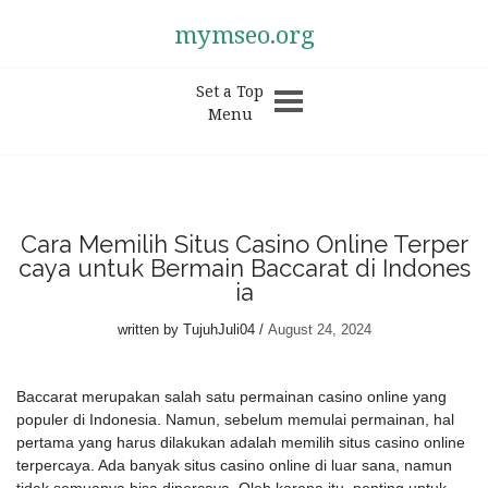
mymseo.org
Set a Top
Menu
Cara Memilih Situs Casino Online Terper
caya untuk Bermain Baccarat di Indones
ia
written by
TujuhJuli04
August 24, 2024
Baccarat merupakan salah satu permainan casino online yang
populer di Indonesia. Namun, sebelum memulai permainan, hal
pertama yang harus dilakukan adalah memilih situs casino online
terpercaya. Ada banyak situs casino online di luar sana, namun