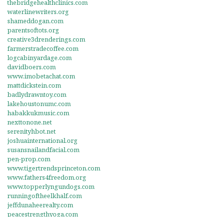
thebridgehealthclinics.com
waterlinewriters.org
shameddogan.com
parentsoftots.org
creative3drenderings.com
farmerstradecoffee.com
logcabinyardage.com
davidboers.com
www.imobetachat.com
mattdickstein.com
badlydrawntoy.com
lakehoustonumc.com
habakkukmusic.com
nexttonone.net
serenityhbot.net
joshuainternational.org
susansnailandfacial.com
pen-prop.com
www.tigertrendsprinceton.com
www.fathers4freedom.org
www.topperlyngundogs.com
runningoftheelkhalf.com
jeffdunaheerealty.com
peacestrengthyoga.com