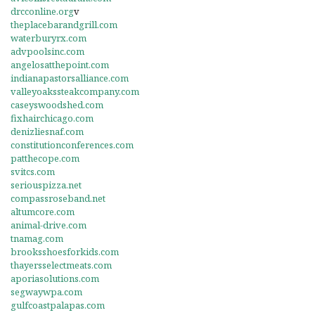
drcconline.org
v
theplacebarandgrill.com
waterburyrx.com
advpoolsinc.com
angelosatthepoint.com
indianapastorsalliance.com
valleyoakssteakcompany.com
caseyswoodshed.com
fixhairchicago.com
denizliesnaf.com
constitutionconferences.com
patthecope.com
svitcs.com
seriouspizza.net
compassroseband.net
altumcore.com
animal-drive.com
tnamag.com
brooksshoesforkids.com
thayersselectmeats.com
aporiasolutions.com
segwaywpa.com
gulfcoastpalapas.com