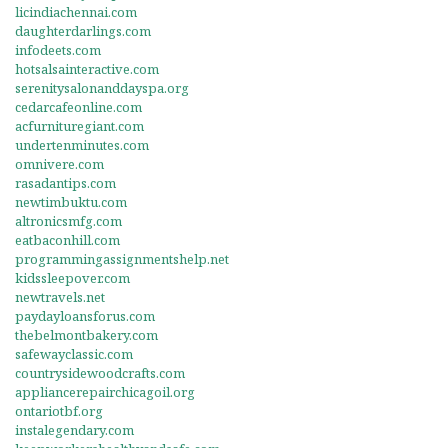
licindiachennai.com
daughterdarlings.com
infodeets.com
hotsalsainteractive.com
serenitysalonanddayspa.org
cedarcafeonline.com
acfurnituregiant.com
undertenminutes.com
omnivere.com
rasadantips.com
newtimbuktu.com
altronicsmfg.com
eatbaconhill.com
programmingassignmentshelp.net
kidssleepover.com
newtravels.net
paydayloansforus.com
thebelmontbakery.com
safewayclassic.com
countrysidewoodcrafts.com
appliancerepairchicagoil.org
ontariotbf.org
instalegendary.com