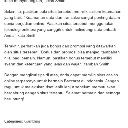
lebih menyenangkan,” jelas Smith.
Selain itu, pastikan pula situs tersebut memiliki sistem keamanan
yang baik. “Keamanan data dan transaksi sangat penting dalam
dunia perjudian online. Pastikan situs tersebut menggunakan
teknologi enkripsi yang canggih untuk melindungi data pribadi
Anda,” kata Smith.
Terakhir, perhatikan juga bonus dan promosi yang ditawarkan
oleh situs tersebut. “Bonus dan promosi bisa menjadi tambahan
nilai bagi pemain. Namun, pastikan bonus tersebut memiliki
syarat dan ketentuan yang jelas dan wajar,” tambah Smith.
Dengan mengikuti tips di atas, Anda dapat memilih situs casino
online terpercaya untuk bermain Baccarat di Indonesia. Jangan
ragu untuk melakukan riset lebih lanjut sebelum memutuskan
bergabung dengan situs tertentu. Selamat bermain dan semoga
beruntung!
Categories:
Gambling