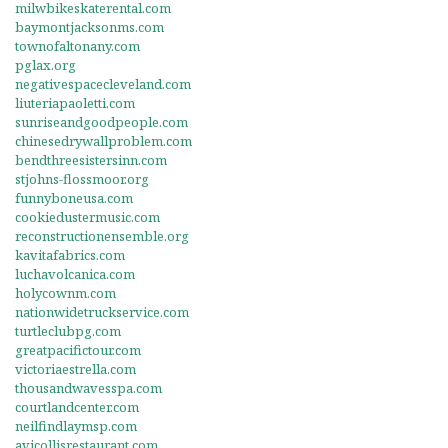
milwbikeskaterental.com
baymontjacksonms.com
townofaltonany.com
pglax.org
negativespacecleveland.com
liuteriapaoletti.com
sunriseandgoodpeople.com
chinesedrywallproblem.com
bendthreesistersinn.com
stjohns-flossmoor.org
funnyboneusa.com
cookiedustermusic.com
reconstructionensemble.org
kavitafabrics.com
luchavolcanica.com
holycownm.com
nationwidetruckservice.com
turtleclubpg.com
greatpacifictour.com
victoriaestrella.com
thousandwavesspa.com
courtlandcenter.com
neilfindlaymsp.com
avicollisrestaurant.com