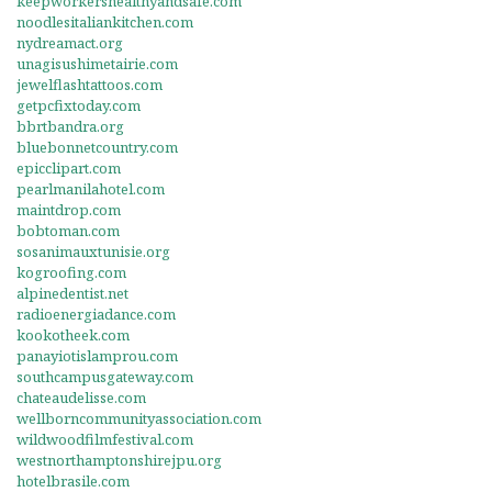
keepworkershealthyandsafe.com
noodlesitaliankitchen.com
nydreamact.org
unagisushimetairie.com
jewelflashtattoos.com
getpcfixtoday.com
bbrtbandra.org
bluebonnetcountry.com
epicclipart.com
pearlmanilahotel.com
maintdrop.com
bobtoman.com
sosanimauxtunisie.org
kogroofing.com
alpinedentist.net
radioenergiadance.com
kookotheek.com
panayiotislamprou.com
southcampusgateway.com
chateaudelisse.com
wellborncommunityassociation.com
wildwoodfilmfestival.com
westnorthamptonshirejpu.org
hotelbrasile.com