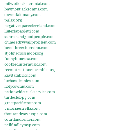
milwbikeskaterental.com
baymontjacksonms.com
townofaltonany.com
pglax.org
negativespacecleveland.com
liuteriapaoletti.com
sunriseandgoodpeople.com
chinesedrywallproblem.com
bendthreesistersinn.com
stjohns-flossmoor.org
funnyboneusa.com
cookiedustermusic.com
reconstructionensemble.org
kavitafabrics.com
luchavolcanica.com
holycownm.com
nationwidetruckservice.com
turtleclubpg.com
greatpacifictour.com
victoriaestrella.com
thousandwavesspa.com
courtlandcenter.com
neilfindlaymsp.com