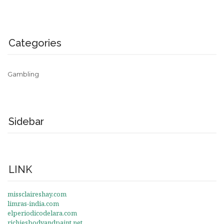
Categories
Gambling
Sidebar
LINK
missclaireshay.com
limras-india.com
elperiodicodelara.com
richiesbodyandpaint.net