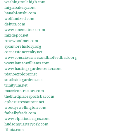
washingtonlehigh.com
luigisbakery.com
hanabi-sushi.com
wolfandzed.com
dekuta.com
www.cinemabuzz.com
mixdepot.net
rosewoodmcs.com
sycamorehistory.org
cornerstonerealty.net
www.consciousnessandbiofeedback.org
www.iamzowilliams.com
www.hastingsgardencenter.com
pianoexplorer.net
southsidegardens.net
trinityum.net
mazzicontractors.com
thethirdplacesportsbar.com
ephesusrestaurant.net
woodyswellington.com
fatbellyfreds.com
www.elpatiodesigns.com
hudsonquarteryork.com
fibota.com