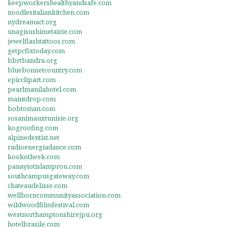
keepworkershealthyandsafe.com
noodlesitaliankitchen.com
nydreamact.org
unagisushimetairie.com
jewelflashtattoos.com
getpcfixtoday.com
bbrtbandra.org
bluebonnetcountry.com
epicclipart.com
pearlmanilahotel.com
maintdrop.com
bobtoman.com
sosanimauxtunisie.org
kogroofing.com
alpinedentist.net
radioenergiadance.com
kookotheek.com
panayiotislamprou.com
southcampusgateway.com
chateaudelisse.com
wellborncommunityassociation.com
wildwoodfilmfestival.com
westnorthamptonshirejpu.org
hotelbrasile.com