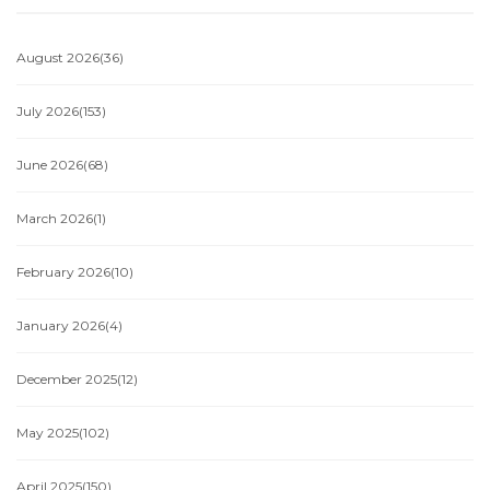
August 2026
(36)
July 2026
(153)
June 2026
(68)
March 2026
(1)
February 2026
(10)
January 2026
(4)
December 2025
(12)
May 2025
(102)
April 2025
(150)