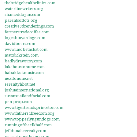
thebridgehealthclinics.com
waterlinewriters.org
shameddogan.com
parentsoftots.org
creative3drenderings.com
farmerstradecoffee.com
logcabinyardage.com
davidboers.com
www.imobetachat.com
mattdickstein.com
badlydrawntoy.com
lakehoustonumc.com
habakkukmusic.com
nexttonone.net
serenityhbot.net
joshuainternational.org
susansnailandfacial.com
pen-prop.com
www.tigertrendsprinceton.com
www.fathers4freedom.org
www.topperlyngundogs.com
runningoftheelkhalf.com
jeffdunaheerealty.com
peacestrengthyoga.com