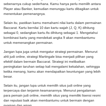
sebenarnya cukup sederhana. Kamu hanya perlu memilih antara
Player atau Banker, kemudian menunggu kartu dibagikan untuk
menentukan pemenangnya.
Selain itu, pastikan kamu memahami nilai kartu dalam permainan
Baccarat. Kartu bernilai 10 dan kartu wajah (J, Q, K) dihitung
sebagai 0, sedangkan kartu As dihitung sebagai 1. Mengetahui
kombinasi kartu yang mendekati angka 9 akan membantumu
untuk memenangkan permainan.
Jangan lupa juga untuk mengatur strategi permainan. Menurut
ahli judi online, strategi Martingale bisa menjadi pilihan yang
efektif dalam bermain Baccarat. Strategi ini melibatkan
peningkatan taruhan setiap kali mengalami kekalahan, sehingga
ketika menang, kamu akan mendapatkan keuntungan yang lebih
besar.
Selain itu, jangan lupa untuk memilih situs judi online yang
terpercaya dan terjamin keamanannya. Menurut pengalaman
para pemain judi online, memilih situs yang memiliki lisensi resmi
dan reputasi baik akan membantumu untuk bermain dengan
nyaman dan aman.