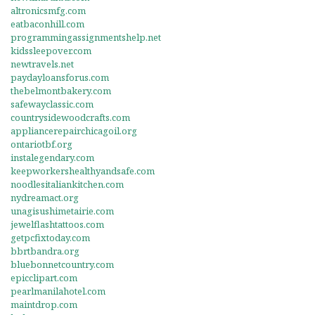
altronicsmfg.com
eatbaconhill.com
programmingassignmentshelp.net
kidssleepover.com
newtravels.net
paydayloansforus.com
thebelmontbakery.com
safewayclassic.com
countrysidewoodcrafts.com
appliancerepairchicagoil.org
ontariotbf.org
instalegendary.com
keepworkershealthyandsafe.com
noodlesitaliankitchen.com
nydreamact.org
unagisushimetairie.com
jewelflashtattoos.com
getpcfixtoday.com
bbrtbandra.org
bluebonnetcountry.com
epicclipart.com
pearlmanilahotel.com
maintdrop.com