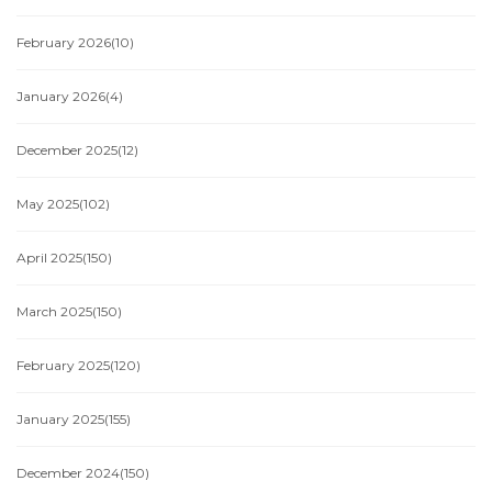
February 2026
(10)
January 2026
(4)
December 2025
(12)
May 2025
(102)
April 2025
(150)
March 2025
(150)
February 2025
(120)
January 2025
(155)
December 2024
(150)