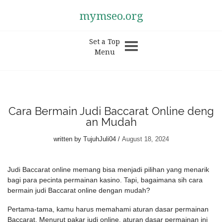
mymseo.org
Set a Top
Menu
Cara Bermain Judi Baccarat Online deng
an Mudah
written by
TujuhJuli04
August 18, 2024
Judi Baccarat online memang bisa menjadi pilihan yang menarik
bagi para pecinta permainan kasino. Tapi, bagaimana sih cara
bermain judi Baccarat online dengan mudah?
Pertama-tama, kamu harus memahami aturan dasar permainan
Baccarat. Menurut pakar judi online, aturan dasar permainan ini