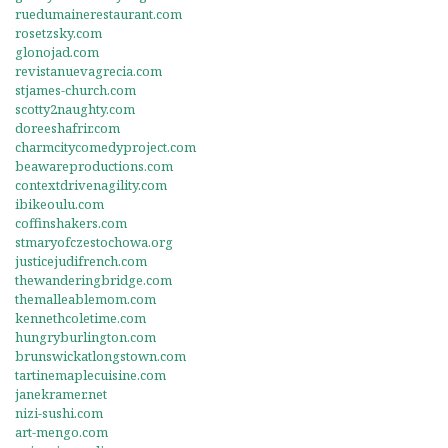
ruedumainerestaurant.com
rosetzsky.com
glonojad.com
revistanuevagrecia.com
stjames-church.com
scotty2naughty.com
doreeshafrir.com
charmcitycomedyproject.com
beawareproductions.com
contextdrivenagility.com
ibikeoulu.com
coffinshakers.com
stmaryofczestochowa.org
justicejudifrench.com
thewanderingbridge.com
themalleablemom.com
kennethcoletime.com
hungryburlington.com
brunswickatlongstown.com
tartinemaplecuisine.com
janekramer.net
nizi-sushi.com
art-mengo.com