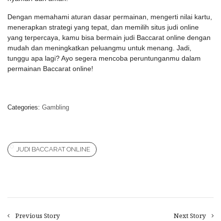
Dengan memahami aturan dasar permainan, mengerti nilai kartu,
menerapkan strategi yang tepat, dan memilih situs judi online
yang terpercaya, kamu bisa bermain judi Baccarat online dengan
mudah dan meningkatkan peluangmu untuk menang. Jadi,
tunggu apa lagi? Ayo segera mencoba peruntunganmu dalam
permainan Baccarat online!
Categories:
Gambling
JUDI BACCARAT ONLINE
Previous Story
Next Story