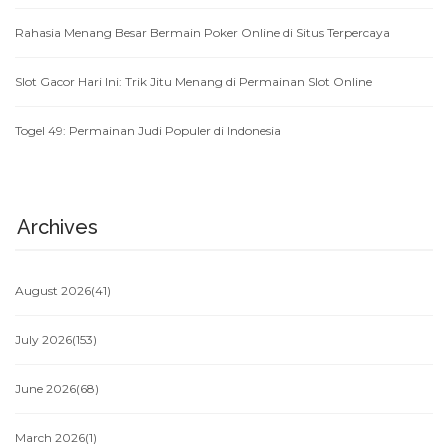
Rahasia Menang Besar Bermain Poker Online di Situs Terpercaya
Slot Gacor Hari Ini: Trik Jitu Menang di Permainan Slot Online
Togel 49: Permainan Judi Populer di Indonesia
Archives
August 2026
(41)
July 2026
(153)
June 2026
(68)
March 2026
(1)