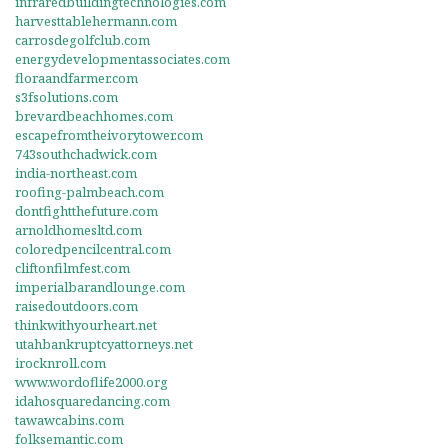
infraredbuildingtechnologies.com
harvesttablehermann.com
carrosdegolfclub.com
energydevelopmentassociates.com
floraandfarmer.com
s3fsolutions.com
brevardbeachhomes.com
escapefromtheivorytower.com
743southchadwick.com
india-northeast.com
roofing-palmbeach.com
dontfightthefuture.com
arnoldhomesltd.com
coloredpencilcentral.com
cliftonfilmfest.com
imperialbarandlounge.com
raisedoutdoors.com
thinkwithyourheart.net
utahbankruptcyattorneys.net
irocknroll.com
www.wordoflife2000.org
idahosquaredancing.com
tawawcabins.com
folksemantic.com