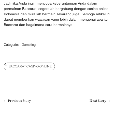
Jadi, jika Anda ingin mencoba keberuntungan Anda dalam
permainan Baccarat, segeralah bergabung dengan casino online
Indonesia dan mulailah bermain sekarang juga! Semoga artikel ini
dapat memberikan wawasan yang lebih dalam mengenai apa itu
Baccarat dan bagaimana cara bermainnya.
Categories:
Gambling
BACCARAT CASINO ONLINE
Previous Story
Next Story