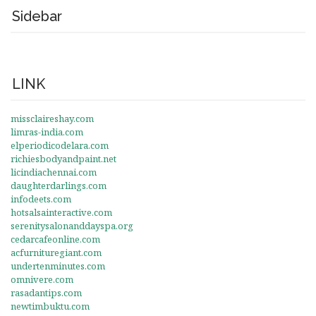
Sidebar
LINK
missclaireshay.com
limras-india.com
elperiodicodelara.com
richiesbodyandpaint.net
licindiachennai.com
daughterdarlings.com
infodeets.com
hotsalsainteractive.com
serenitysalonanddayspa.org
cedarcafeonline.com
acfurnituregiant.com
undertenminutes.com
omnivere.com
rasadantips.com
newtimbuktu.com