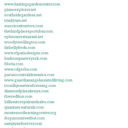
www.hastingsgardencenter.com
pianoexplorer.net
southsidegardens.net
trinityum.net
mazzicontractors.com
thethirdplacesportsbar.com
ephesusrestaurant.net
woodyswellington.com
fatbellyfreds.com
www.elpatiodesigns.com
hudsonquarteryork.com
fibota.com
www.cdgerba.com
parunocentraldemusica.com
www.guardianangelassistedliving.com
trondhjemsturnforening.com
diamondplazakenya.com
tbwredlion.com
billsautorepairandsales.com
quantum-naturals.com
montessorilearningcenter.org
fergusonstreetfest.com
samjayneforever.com