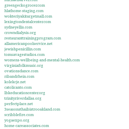
greengeckogrocer.com
hlathome-staging.com
wokteriyakitargetmall.com
lexingtondentalcenter.com
sydneyellis.com
crowndialysis.org
restauranttrainingprogram.com
allamericanpoolservice.net
jewishpenicillin.com
tomsavagestudios.com
womens-wellbeing-and-mental-health.com
virginiafolkmusic.org
ovationsdance.com
ribandrhein.com
kolekcje.net
catolicanto.com
lbkeducationcenter.org
trinityriverdallas.org
perfectplace.net
3seasonsthaibistrooakland.com
scribblefire.com
yogaexpo.org
home-careassociates.com