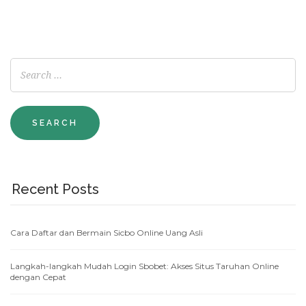
Recent Posts
Cara Daftar dan Bermain Sicbo Online Uang Asli
Langkah-langkah Mudah Login Sbobet: Akses Situs Taruhan Online
dengan Cepat