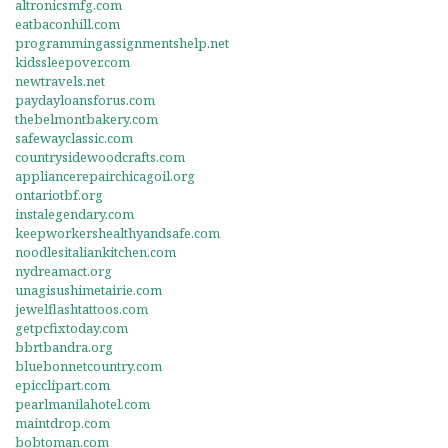
altronicsmfg.com
eatbaconhill.com
programmingassignmentshelp.net
kidssleepover.com
newtravels.net
paydayloansforus.com
thebelmontbakery.com
safewayclassic.com
countrysidewoodcrafts.com
appliancerepairchicagoil.org
ontariotbf.org
instalegendary.com
keepworkershealthyandsafe.com
noodlesitaliankitchen.com
nydreamact.org
unagisushimetairie.com
jewelflashtattoos.com
getpcfixtoday.com
bbrtbandra.org
bluebonnetcountry.com
epicclipart.com
pearlmanilahotel.com
maintdrop.com
bobtoman.com