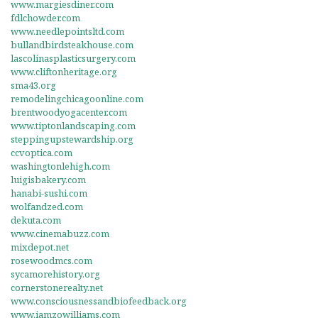
www.margiesdiner.com
fdlchowder.com
www.needlepointsltd.com
bullandbirdsteakhouse.com
lascolinasplasticsurgery.com
www.cliftonheritage.org
sma43.org
remodelingchicagoonline.com
brentwoodyogacenter.com
www.tiptonlandscaping.com
steppingupstewardship.org
ccvoptica.com
washingtonlehigh.com
luigisbakery.com
hanabi-sushi.com
wolfandzed.com
dekuta.com
www.cinemabuzz.com
mixdepot.net
rosewoodmcs.com
sycamorehistory.org
cornerstonerealty.net
www.consciousnessandbiofeedback.org
www.iamzowilliams.com