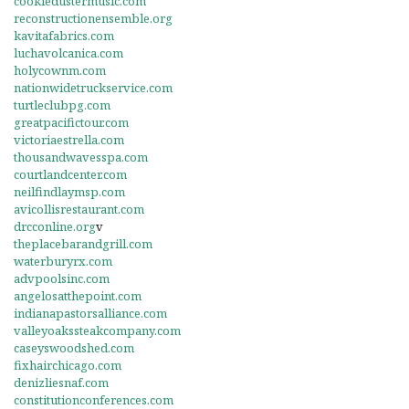
cookiedustermusic.com
reconstructionensemble.org
kavitafabrics.com
luchavolcanica.com
holycownm.com
nationwidetruckservice.com
turtleclubpg.com
greatpacifictour.com
victoriaestrella.com
thousandwavesspa.com
courtlandcenter.com
neilfindlaymsp.com
avicollisrestaurant.com
drcconline.org
v
theplacebarandgrill.com
waterburyrx.com
advpoolsinc.com
angelosatthepoint.com
indianapastorsalliance.com
valleyoakssteakcompany.com
caseyswoodshed.com
fixhairchicago.com
denizliesnaf.com
constitutionconferences.com