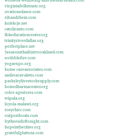
virginiafolkmusic.org
ovationsdance.com
ribandrhein.com
kolekcje.net
catolicanto.com
lbkeducationcenter.org
trinityriverdallas.org
perfectplace.net
3seasonsthaibistrooakland.com
scribblefire.com
yogaexpo.org
home-careassociates.com
andreacavaletto.com
parksleylivestocksupply.com
boisedharmacenter.org
color-agestores.com
wipala.org
loyola-malawi.org
rosychicc.com
outpostboats.com
bytheendoftonight.com
hopeinthecities.org
gratefulgluttons.com