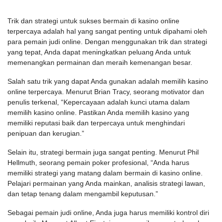
Trik dan strategi untuk sukses bermain di kasino online
terpercaya adalah hal yang sangat penting untuk dipahami oleh
para pemain judi online. Dengan menggunakan trik dan strategi
yang tepat, Anda dapat meningkatkan peluang Anda untuk
memenangkan permainan dan meraih kemenangan besar.
Salah satu trik yang dapat Anda gunakan adalah memilih kasino
online terpercaya. Menurut Brian Tracy, seorang motivator dan
penulis terkenal, “Kepercayaan adalah kunci utama dalam
memilih kasino online. Pastikan Anda memilih kasino yang
memiliki reputasi baik dan terpercaya untuk menghindari
penipuan dan kerugian.”
Selain itu, strategi bermain juga sangat penting. Menurut Phil
Hellmuth, seorang pemain poker profesional, “Anda harus
memiliki strategi yang matang dalam bermain di kasino online.
Pelajari permainan yang Anda mainkan, analisis strategi lawan,
dan tetap tenang dalam mengambil keputusan.”
Sebagai pemain judi online, Anda juga harus memiliki kontrol diri