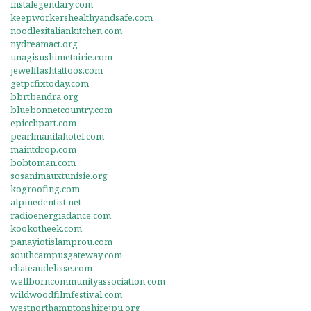
instalegendary.com
keepworkershealthyandsafe.com
noodlesitaliankitchen.com
nydreamact.org
unagisushimetairie.com
jewelflashtattoos.com
getpcfixtoday.com
bbrtbandra.org
bluebonnetcountry.com
epicclipart.com
pearlmanilahotel.com
maintdrop.com
bobtoman.com
sosanimauxtunisie.org
kogroofing.com
alpinedentist.net
radioenergiadance.com
kookotheek.com
panayiotislamprou.com
southcampusgateway.com
chateaudelisse.com
wellborncommunityassociation.com
wildwoodfilmfestival.com
westnorthamptonshirejpu.org