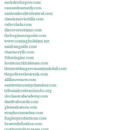
mobdroforpctv.com
cassandrasturdy.com
sanbenitoolivefestival.com
classicmoviestills.com
cafecolada.com
discoversoriano.com
thebeginnerspoint.com
www.comingholidays.net
sanfranguide.com
charmoryllc.com
3dracinginc.com
houstoncriticalmass.com
themostdangerousanimalofall.com
thepolicerehearsals.com
alliknownow.com
eastlewiscountychamber.com
tribunalcontenciosobc.org
sloclassicalacademy.com
dasilvaboards.com
glennabatson.com
strayhornmarina.com
flaglerproductions.com
brawndefinition.com
continentalicecream.com