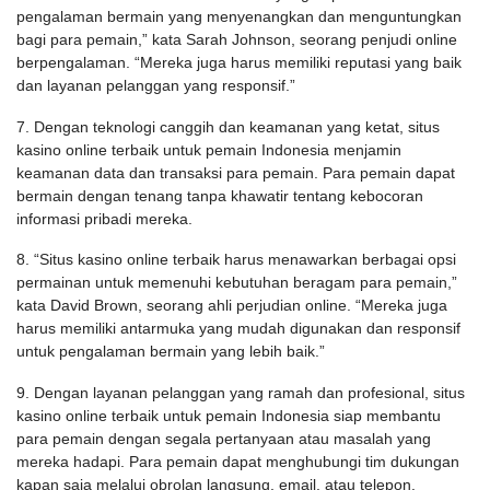
pengalaman bermain yang menyenangkan dan menguntungkan
bagi para pemain,” kata Sarah Johnson, seorang penjudi online
berpengalaman. “Mereka juga harus memiliki reputasi yang baik
dan layanan pelanggan yang responsif.”
7. Dengan teknologi canggih dan keamanan yang ketat, situs
kasino online terbaik untuk pemain Indonesia menjamin
keamanan data dan transaksi para pemain. Para pemain dapat
bermain dengan tenang tanpa khawatir tentang kebocoran
informasi pribadi mereka.
8. “Situs kasino online terbaik harus menawarkan berbagai opsi
permainan untuk memenuhi kebutuhan beragam para pemain,”
kata David Brown, seorang ahli perjudian online. “Mereka juga
harus memiliki antarmuka yang mudah digunakan dan responsif
untuk pengalaman bermain yang lebih baik.”
9. Dengan layanan pelanggan yang ramah dan profesional, situs
kasino online terbaik untuk pemain Indonesia siap membantu
para pemain dengan segala pertanyaan atau masalah yang
mereka hadapi. Para pemain dapat menghubungi tim dukungan
kapan saja melalui obrolan langsung, email, atau telepon.