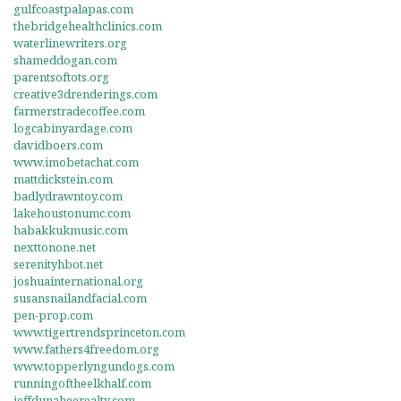
gulfcoastpalapas.com
thebridgehealthclinics.com
waterlinewriters.org
shameddogan.com
parentsoftots.org
creative3drenderings.com
farmerstradecoffee.com
logcabinyardage.com
davidboers.com
www.imobetachat.com
mattdickstein.com
badlydrawntoy.com
lakehoustonumc.com
habakkukmusic.com
nexttonone.net
serenityhbot.net
joshuainternational.org
susansnailandfacial.com
pen-prop.com
www.tigertrendsprinceton.com
www.fathers4freedom.org
www.topperlyngundogs.com
runningoftheelkhalf.com
jeffdunaheerealty.com