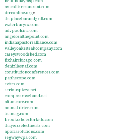
neilfindlaymsp.com
avicollisrestaurant.com
drcconline.org
v
theplacebarandgrill.com
waterburyrx.com
advpoolsinc.com
angelosatthepoint.com
indianapastorsalliance.com
valleyoakssteakcompany.com
caseyswoodshed.com
fixhairchicago.com
denizliesnaf.com
constitutionconferences.com
patthecope.com
svitcs.com
seriouspizza.net
compassroseband.net
altumcore.com
animal-drive.com
tnamag.com
brooksshoesforkids.com
thayersselectmeats.com
aporiasolutions.com
segwaywpa.com