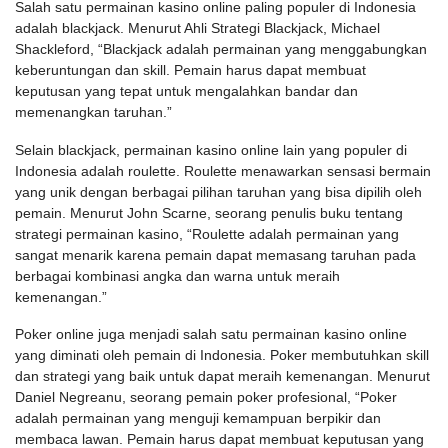
Salah satu permainan kasino online paling populer di Indonesia
adalah blackjack. Menurut Ahli Strategi Blackjack, Michael
Shackleford, “Blackjack adalah permainan yang menggabungkan
keberuntungan dan skill. Pemain harus dapat membuat
keputusan yang tepat untuk mengalahkan bandar dan
memenangkan taruhan.”
Selain blackjack, permainan kasino online lain yang populer di
Indonesia adalah roulette. Roulette menawarkan sensasi bermain
yang unik dengan berbagai pilihan taruhan yang bisa dipilih oleh
pemain. Menurut John Scarne, seorang penulis buku tentang
strategi permainan kasino, “Roulette adalah permainan yang
sangat menarik karena pemain dapat memasang taruhan pada
berbagai kombinasi angka dan warna untuk meraih
kemenangan.”
Poker online juga menjadi salah satu permainan kasino online
yang diminati oleh pemain di Indonesia. Poker membutuhkan skill
dan strategi yang baik untuk dapat meraih kemenangan. Menurut
Daniel Negreanu, seorang pemain poker profesional, “Poker
adalah permainan yang menguji kemampuan berpikir dan
membaca lawan. Pemain harus dapat membuat keputusan yang