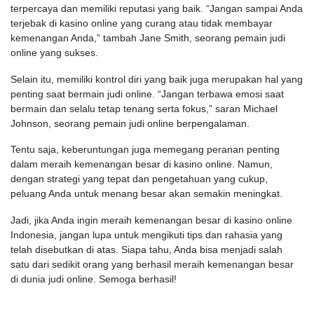
terpercaya dan memiliki reputasi yang baik. “Jangan sampai Anda
terjebak di kasino online yang curang atau tidak membayar
kemenangan Anda,” tambah Jane Smith, seorang pemain judi
online yang sukses.
Selain itu, memiliki kontrol diri yang baik juga merupakan hal yang
penting saat bermain judi online. “Jangan terbawa emosi saat
bermain dan selalu tetap tenang serta fokus,” saran Michael
Johnson, seorang pemain judi online berpengalaman.
Tentu saja, keberuntungan juga memegang peranan penting
dalam meraih kemenangan besar di kasino online. Namun,
dengan strategi yang tepat dan pengetahuan yang cukup,
peluang Anda untuk menang besar akan semakin meningkat.
Jadi, jika Anda ingin meraih kemenangan besar di kasino online
Indonesia, jangan lupa untuk mengikuti tips dan rahasia yang
telah disebutkan di atas. Siapa tahu, Anda bisa menjadi salah
satu dari sedikit orang yang berhasil meraih kemenangan besar
di dunia judi online. Semoga berhasil!