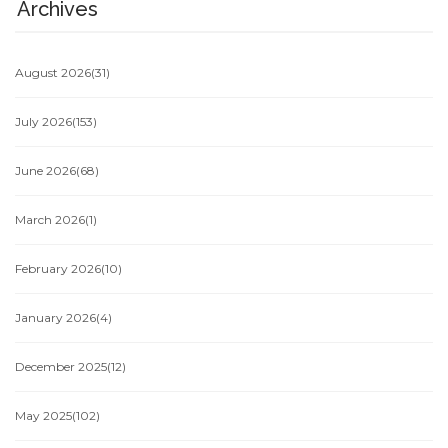
Archives
August 2026
(31)
July 2026
(153)
June 2026
(68)
March 2026
(1)
February 2026
(10)
January 2026
(4)
December 2025
(12)
May 2025
(102)