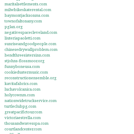
maritalsettlements.com
milwbikeskaterental.com
baymontjacksonms.com
townofaltonany.com
pglax.org
negativespacecleveland.com
liuteriapaoletti.com
sunriseandgoodpeople.com
chinesedrywallproblem.com
bendthreesistersinn.com
stjohns-flossmoor.org
funnyboneusa.com
cookiedustermusic.com
reconstructionensemble.org
kavitafabrics.com
luchavolcanica.com
holycownm.com
nationwidetruckservice.com
turtleclubpg.com
greatpacifictour.com
victoriaestrella.com
thousandwavesspa.com
courtlandcenter.com