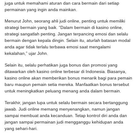
juga untuk memahami aturan dan cara bermain dari setiap
permainan yang ingin anda mainkan.
Menurut John, seorang ahli judi online, penting untuk memiliki
strategi bermain yang baik. “Dalam bermain di kasino online,
strategi sangatlah penting. Jangan terpancing emosi dan selalu
bermain dengan kepala dingin. Selain itu, aturlah batasan modal
anda agar tidak terlalu terbawa emosi saat mengalami
kekalahan,” ujar John.
Selain itu, selalu perhatikan juga bonus dan promosi yang
ditawarkan oleh kasino online terbesar di Indonesia. Biasanya,
kasino online akan memberikan bonus menarik bagi para pemain
baru maupun pemain setia mereka. Manfaatkan bonus tersebut
untuk meningkatkan peluang menang anda dalam bermain.
Terakhir, jangan lupa untuk selalu bermain secara bertanggung
jawab. Judi online memang menyenangkan, namun jangan
sampai membuat anda kecanduan. Tetap kontrol diri anda dan
jangan sampai permainan judi mengganggu kehidupan anda
yang sehari-hari.