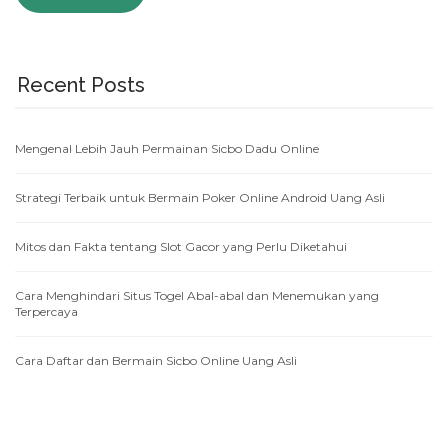
Recent Posts
Mengenal Lebih Jauh Permainan Sicbo Dadu Online
Strategi Terbaik untuk Bermain Poker Online Android Uang Asli
Mitos dan Fakta tentang Slot Gacor yang Perlu Diketahui
Cara Menghindari Situs Togel Abal-abal dan Menemukan yang
Terpercaya
Cara Daftar dan Bermain Sicbo Online Uang Asli