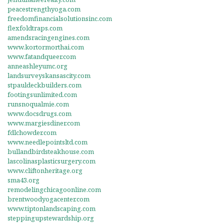
peacestrengthyoga.com
freedomfinancialsolutionsinc.com
flexfoldtraps.com
amendsracingengines.com
www.kortormorthai.com
www.fatandqueer.com
anneashleyumc.org
landsurveyskansascity.com
stpauldeckbuilders.com
footingsunlimited.com
runsnoqualmie.com
www.docsdrugs.com
www.margiesdiner.com
fdlchowder.com
www.needlepointsltd.com
bullandbirdsteakhouse.com
lascolinasplasticsurgery.com
www.cliftonheritage.org
sma43.org
remodelingchicagoonline.com
brentwoodyogacenter.com
www.tiptonlandscaping.com
steppingupstewardship.org