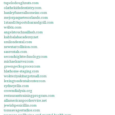
tupelodoughnuts.com
olathekidsdentistry.com
hanleyfuneralhomeinc.com
mejorpaquetesorlando.com
1stand10sportsbarandgrill.com
w4btx.com
angelstouchnaillash.com
kabbalahacademy.net
smilondental.com
newstarcollision.com
sasrentals.com
secondsighttechnology.com
michaelsarver.com
greengeckogrocer.com
hlathome-staging.com
wokteriyakitargetmall.com
lexingtondentalcenter.com
sydneyellis.com
crowndialysis.org
restauranttrainingprogram.com
allamericanpoolservice.net
jewishpenicillin.com
tomsavagestudios.com
womens-wellbeing-and-mental-health.com