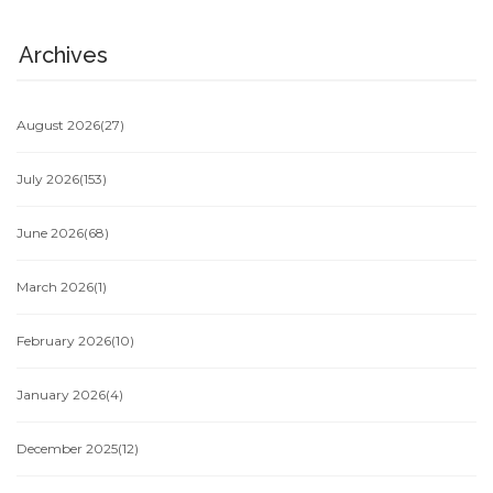
Archives
August 2026
(27)
July 2026
(153)
June 2026
(68)
March 2026
(1)
February 2026
(10)
January 2026
(4)
December 2025
(12)