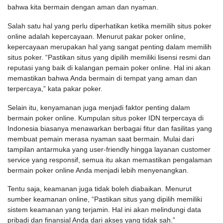
bahwa kita bermain dengan aman dan nyaman.
Salah satu hal yang perlu diperhatikan ketika memilih situs poker
online adalah kepercayaan. Menurut pakar poker online,
kepercayaan merupakan hal yang sangat penting dalam memilih
situs poker. “Pastikan situs yang dipilih memiliki lisensi resmi dan
reputasi yang baik di kalangan pemain poker online. Hal ini akan
memastikan bahwa Anda bermain di tempat yang aman dan
terpercaya,” kata pakar poker.
Selain itu, kenyamanan juga menjadi faktor penting dalam
bermain poker online. Kumpulan situs poker IDN terpercaya di
Indonesia biasanya menawarkan berbagai fitur dan fasilitas yang
membuat pemain merasa nyaman saat bermain. Mulai dari
tampilan antarmuka yang user-friendly hingga layanan customer
service yang responsif, semua itu akan memastikan pengalaman
bermain poker online Anda menjadi lebih menyenangkan.
Tentu saja, keamanan juga tidak boleh diabaikan. Menurut
sumber keamanan online, “Pastikan situs yang dipilih memiliki
sistem keamanan yang terjamin. Hal ini akan melindungi data
pribadi dan finansial Anda dari akses yang tidak sah.”