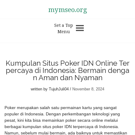
mymseo.org
Set a Top
Menu
Kumpulan Situs Poker IDN Online Ter
percaya di Indonesia: Bermain denga
n Aman dan Nyaman
written by
TujuhJuli04
November 8, 2024
Poker merupakan salah satu permainan kartu yang sangat
populer di Indonesia. Dengan perkembangan teknologi yang
pesat, kini kita bisa memainkan poker secara online melalui
berbagai kumpulan situs poker IDN terpercaya di Indonesia.
Namun, sebelum mulai bermain, ada baiknya untuk memastikan