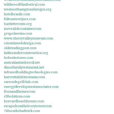
wildwoodfilmfestival.com
westnorthamptonshirejpu.org
hotelbrasile.com
fultonstreetjazz.com
bartlettevents.org
moveablecontainer.com
grupolareina.com
www.cherryvalleymuseum.com
cotentinwebdesign.com
oldetradingpost.com
ladiesunderconstruction.org
bebeslectores.com
australiantimberoil.net
dinosfamilyrestaurant.net
infraredbuildingtechnologies.com
harvesttablehermann.com
carrosdegolfclub.com
energydevelopmentassociates.com
floraandfarmer.com
s3fsolutions.com
brevardbeachhomes.com
escapefromtheivorytower.com
743southchadwick.com