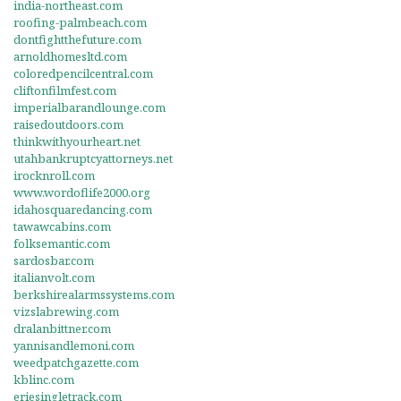
india-northeast.com
roofing-palmbeach.com
dontfightthefuture.com
arnoldhomesltd.com
coloredpencilcentral.com
cliftonfilmfest.com
imperialbarandlounge.com
raisedoutdoors.com
thinkwithyourheart.net
utahbankruptcyattorneys.net
irocknroll.com
www.wordoflife2000.org
idahosquaredancing.com
tawawcabins.com
folksemantic.com
sardosbar.com
italianvolt.com
berkshirealarmssystems.com
vizslabrewing.com
dralanbittner.com
yannisandlemoni.com
weedpatchgazette.com
kblinc.com
eriesingletrack.com