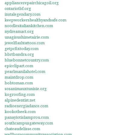
appliancerepairchicagoil.org
ontariotbf.org
instalegendary.com
keepworkershealthyandsafe.com
noodlesitaliankitchen.com
nydreamact.org
unagisushimetairie.com
jewelflashtattoos.com
getpcfixtoday.com
bbrtbandra.org
bluebonnetcountry.com
epicclipart.com
pearlmanilahotel.com
maintdrop.com
bobtoman.com
sosanimauxtunisie.org
kogroofing.com
alpinedentist.net
radioenergiadance.com
kookotheek.com
panayiotislamprou.com
southcampusgateway.com
chateaudelisse.com
wellborncommunityassociation.com