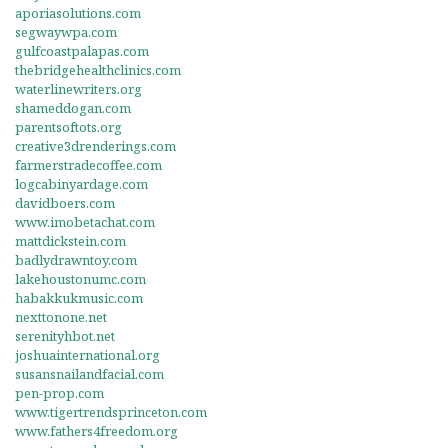
aporiasolutions.com
segwaywpa.com
gulfcoastpalapas.com
thebridgehealthclinics.com
waterlinewriters.org
shameddogan.com
parentsoftots.org
creative3drenderings.com
farmerstradecoffee.com
logcabinyardage.com
davidboers.com
www.imobetachat.com
mattdickstein.com
badlydrawntoy.com
lakehoustonumc.com
habakkukmusic.com
nexttonone.net
serenityhbot.net
joshuainternational.org
susansnailandfacial.com
pen-prop.com
www.tigertrendsprinceton.com
www.fathers4freedom.org