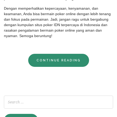
Dengan memperhatikan kepercayaan, kenyamanan, dan
keamanan, Anda bisa bermain poker online dengan lebih tenang
dan fokus pada permainan. Jadi, jangan ragu untuk bergabung
dengan kumpulan situs poker IDN terpercaya di Indonesia dan
rasakan pengalaman bermain poker online yang aman dan
nyaman. Semoga beruntung!
CONTINUE READING