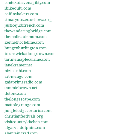
contextdrivenagility.com
ibikeoulu.com
coffinshakers.com
stmaryofczestochowa.org
justicejudifrench.com
thewanderingbridge.com
themalleablemom.com
kennethcoletime.com
hungryburlington.com
brunswickatlongstown.com
tartinemaplecuisine.com
janekramer.net
nizi-sushi.com
art-mengo.com
gaiaprimeradio.com
tammiebrown.net
dutonc.com
thelongescape.com
mattolegrange.com
junglelodgecostarica.com
christianfestivals.org
visitcountrykitchen.com
algarve-dolphins.com
alanveingrad.com