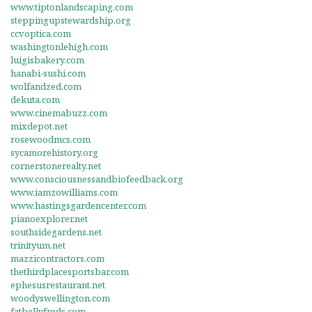
www.tiptonlandscaping.com
steppingupstewardship.org
ccvoptica.com
washingtonlehigh.com
luigisbakery.com
hanabi-sushi.com
wolfandzed.com
dekuta.com
www.cinemabuzz.com
mixdepot.net
rosewoodmcs.com
sycamorehistory.org
cornerstonerealty.net
www.consciousnessandbiofeedback.org
www.iamzowilliams.com
www.hastingsgardencenter.com
pianoexplorer.net
southsidegardens.net
trinityum.net
mazzicontractors.com
thethirdplacesportsbar.com
ephesusrestaurant.net
woodyswellington.com
fatbellyfreds.com