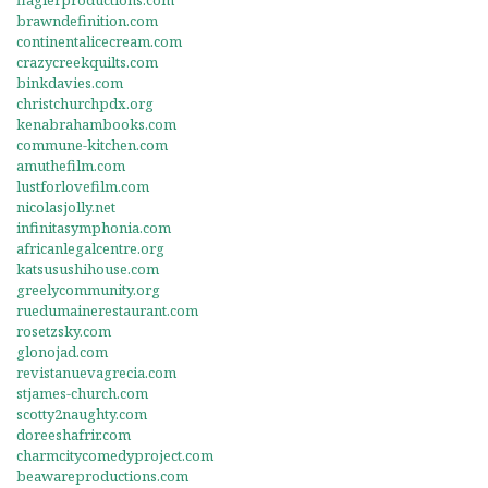
brawndefinition.com
continentalicecream.com
crazycreekquilts.com
binkdavies.com
christchurchpdx.org
kenabrahambooks.com
commune-kitchen.com
amuthefilm.com
lustforlovefilm.com
nicolasjolly.net
infinitasymphonia.com
africanlegalcentre.org
katsusushihouse.com
greelycommunity.org
ruedumainerestaurant.com
rosetzsky.com
glonojad.com
revistanuevagrecia.com
stjames-church.com
scotty2naughty.com
doreeshafrir.com
charmcitycomedyproject.com
beawareproductions.com