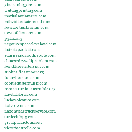
ginosonhiggins.com
wutungprinting.com
maritalsettlements.com
milwbikeskaterental.com
baymontjacksonms.com
townofaltonany.com
pglax.org
negativespacecleveland.com
liuteriapaoletti.com
sunriseandgoodpeople.com
chinesedrywallproblem.com
bendthreesistersinn.com
stjohns-flossmoor.org
funnyboneusa.com
cookiedustermusic.com
reconstructionensemble.org
kavitafabrics.com
luchavolcanica.com
holycownm.com
nationwidetruckservice.com
turtleclubpg.com
greatpacifictour.com
victoriaestrella.com