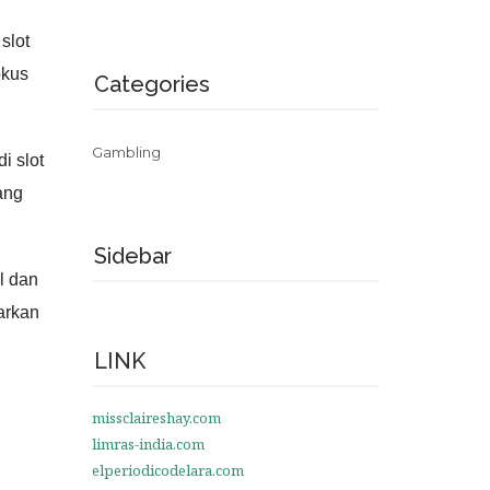
slot
okus
Categories
Gambling
i slot
ang
Sidebar
l dan
arkan
LINK
missclaireshay.com
limras-india.com
elperiodicodelara.com