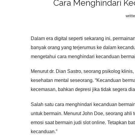
Cara Menghindari Ke
writt
Dalam era digital seperti sekarang ini, permaina
banyak orang yang terjerumus ke dalam kecanduan 
mengetahui cara menghindari kecanduan bermain 
Menurut dr. Dian Sastro, seorang psikolog klinis
kesehatan mental seseorang. “Kecanduan bermai
kecemasan, bahkan depresi jika tidak segera diata
Salah satu cara menghindari kecanduan bermain
untuk bermain. Menurut John Doe, seorang ahli te
emosi saat bermain judi slot online. Tetapkan ba
kecanduan.”