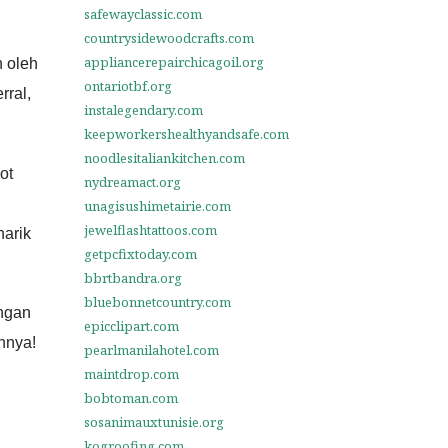
safewayclassic.com
countrysidewoodcrafts.com
appliancerepairchicagoil.org
n oleh
ontariotbf.org
rral,
instalegendary.com
keepworkershealthyandsafe.com
noodlesitaliankitchen.com
ot
nydreamact.org
unagisushimetairie.com
jewelflashtattoos.com
narik
getpcfixtoday.com
bbrtbandra.org
bluebonnetcountry.com
engan
epicclipart.com
nnya!
pearlmanilahotel.com
maintdrop.com
bobtoman.com
sosanimauxtunisie.org
kogroofing.com