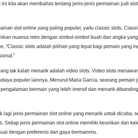
i ini kita akan membahas tentang jenis-jenis permainan judi slot
nan slot online yang paling populer, yaitu classic slots. Classi
rkan nuansa retro dengan simbol-simbol buah dan angka yang 
e, “Classic slots adalah pilihan yang tepat bagi pemain yang in
ional.”
e yang tak kalah menarik adalah video slots. Video slots menawa
udaya populer lainnya. Menurut Maria Garcia, seorang pemain ju
 pengalaman bermain yang lebih imersif dan menarik dibandin
k lagi jenis permainan slot online yang menarik untuk dicoba, s
ots. Setiap jenis permainan slot online memiliki keunikan dan ke
suai dengan preferensi dan gaya bermainmu.