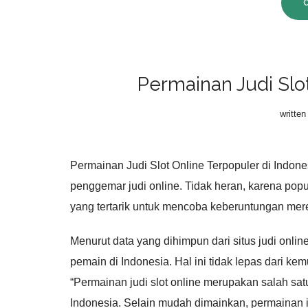
Permainan Judi Slot
writte
Permainan Judi Slot Online Terpopuler di Indon
penggemar judi online. Tidak heran, karena popul
yang tertarik untuk mencoba keberuntungan mer
Menurut data yang dihimpun dari situs judi online
pemain di Indonesia. Hal ini tidak lepas dari 
“Permainan judi slot online merupakan salah satu
Indonesia. Selain mudah dimainkan, permainan 