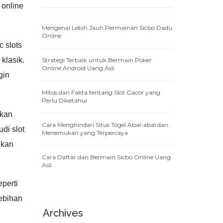
 online
Mengenal Lebih Jauh Permainan Sicbo Dadu
Online
c slots
klasik.
Strategi Terbaik untuk Bermain Poker
Online Android Uang Asli
gin
Mitos dan Fakta tentang Slot Gacor yang
Perlu Diketahui
rkan
Cara Menghindari Situs Togel Abal-abal dan
di slot
Menemukan yang Terpercaya
gkan
Cara Daftar dan Bermain Sicbo Online Uang
Asli
eperti
lebihan
Archives