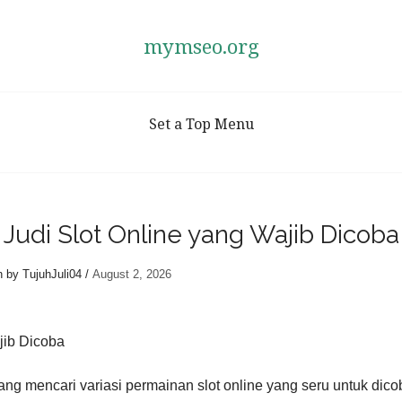
mymseo.org
Set a Top Menu
Judi Slot Online yang Wajib Dicoba
en by
TujuhJuli04
August 2, 2026
jib Dicoba
dang mencari variasi permainan slot online yang seru untuk dico