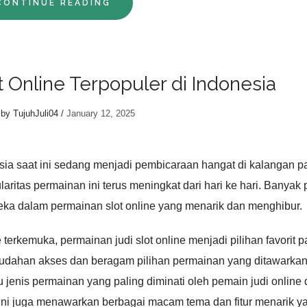
CONTINUE READING
 Online Terpopuler di Indonesia
n by
TujuhJuli04
January 12, 2025
esia saat ini sedang menjadi pembicaraan hangat di kalangan p
aritas permainan ini terus meningkat dari hari ke hari. Banyak
eka dalam permainan slot online yang menarik dan menghibur.
 terkemuka, permainan judi slot online menjadi pilihan favorit p
kemudahan akses dan beragam pilihan permainan yang ditawarkan
 jenis permainan yang paling diminati oleh pemain judi online 
ini juga menawarkan berbagai macam tema dan fitur menarik y