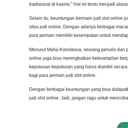
tradisional di kasino.” Hal ini tentu menjadi alas
Selain itu, keuntungan bermain judi slot online 
situs judi online. Dengan adanya berbagai maca
para pemain memiliki kesempatan untuk mendap
Menurut Maria Konnikova, seorang penulis dan ps
online juga bisa meningkatkan keterampilan berp
keputusan-keputusan yang harus diambil secara c
bagi para pemain judi slot online.
Dengan berbagai keuntungan yang bisa didapatka
judi slot online. Jadi, jangan ragu untuk menco