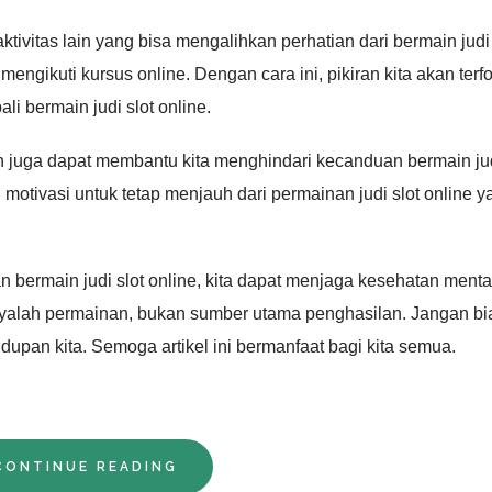
aktivitas lain yang bisa mengalihkan perhatian dari bermain judi 
engikuti kursus online. Dengan cara ini, pikiran kita akan terf
li bermain judi slot online.
juga dapat membantu kita menghindari kecanduan bermain jud
otivasi untuk tetap menjauh dari permainan judi slot online y
bermain judi slot online, kita dapat menjaga kesehatan menta
 hanyalah permainan, bukan sumber utama penghasilan. Jangan bi
dupan kita. Semoga artikel ini bermanfaat bagi kita semua.
CONTINUE READING