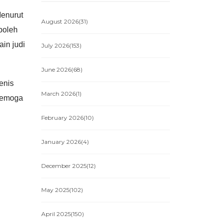
Menurut
August 2026
(31)
 boleh
in judi
July 2026
(153)
June 2026
(68)
enis
March 2026
(1)
 semoga
February 2026
(10)
January 2026
(4)
December 2025
(12)
May 2025
(102)
April 2025
(150)